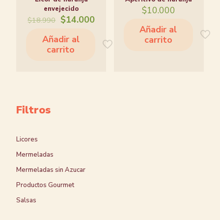
envejecido
$
10.000
El
El
$
14.000
$
18.990
precio
precio
Añadir al
original
actual
Añadir al
carrito
era:
es:
carrito
$18.990.
$14.000.
Filtros
Licores
Mermeladas
Mermeladas sin Azucar
Productos Gourmet
Salsas