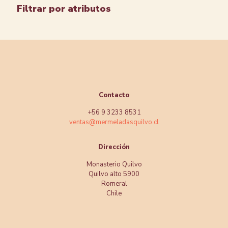
Filtrar por atributos
Contacto
+56 9 3233 8531
ventas@mermeladasquilvo.cl
Dirección
Monasterio Quilvo
Quilvo alto 5900
Romeral
Chile