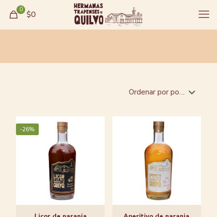
0
$0
-26%
Licor de naranja
Aperitivo de naranja