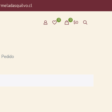
eladasquilvo.cl
0
0
$0
Pedido