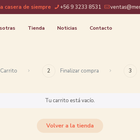
a casera de siempre
+56 9 3233 8531
ventas@merm
sotras
Tienda
Noticias
Contacto
Carrito
2
Finalizar compra
3
Tu carrito está vacío.
Volver a la tienda